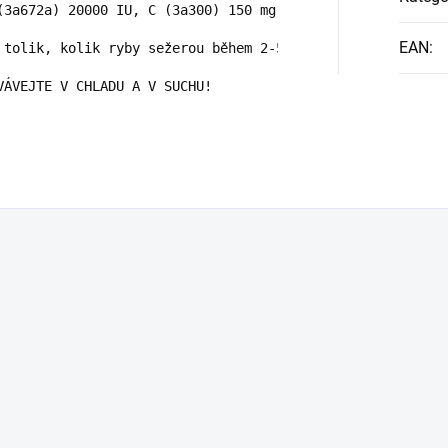
(3a672a) 20000 IU, C (3a300) 150 mg, D3 (3a671) 1500 IU;
EAN
:
 tolik, kolik ryby sežerou během 2-5 minut. Nepřekrmujte
VÁVEJTE V CHLADU A V SUCHU!