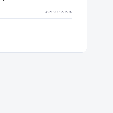
 s barvivy; Stopové prvky: Fe (E 1) 24 mg, Mn (3b502) 31
4260209350504
 ryby!