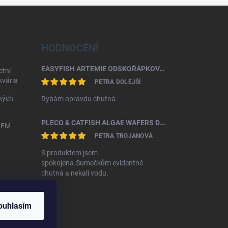
HODNOCENÍ
EASYFISH ARTEMIE ODSKOŘÁPKOVANÁ 50G
etní
akvária
PETRA DOLEJŠÍ
kých
Rybám opravdu chutná
PLECO & CATFISH ALGAE WAFERS DISCUSFOOD
HEM
PETRA TROJANOVÁ
S produktem jsem
spokojena.Sumečkům evidentně
chutná a nekalí vodu.
ouhlasím