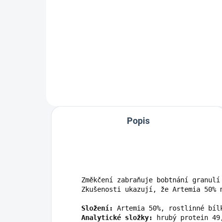
310 Kč
276,79 Kč bez DPH
Detail
Popis
Změkčení zabraňuje bobtnání granulí
Zkušenosti ukazují, že Artemia 50% 
Složení:
Analytické složky:
 hrubý protein 49