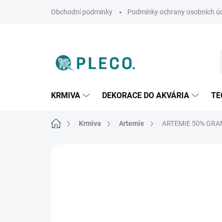
Přejít
Obchodní podmínky
Podmínky ochrany osobních ú
na
obsah
KRMIVA
DEKORACE DO AKVÁRIA
TE
Domů
Krmiva
Artemie
ARTEMIE 50% GRA
Neohodnoceno
Podrobnosti hodnoce