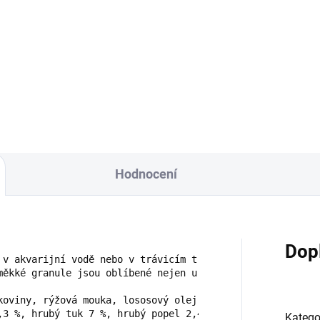
Hodnocení
Dop
 v akvarijní vodě nebo v trávicím traktu ryb a zároveň z
měkké granule jsou oblíbené nejen u okrasných ryb, ale mn
,3 %, hrubý tuk 7 %, hrubý popel 2,4 %, hrubá vláknina 0,
Katego