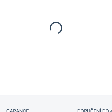
VARIANTA
MOŽNOSTI DORUČENÍ
−
+
Velikost zrna cca 1 mm.
DETAILNÍ INFORMACE
GARANCE
DORUČENÍ DO 