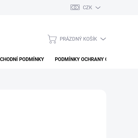
CZK
PRÁZDNÝ KOŠÍK
NÁKUPNÍ
KOŠÍK
CHODNÍ PODMÍNKY
PODMÍNKY OCHRANY OSOBNÍCH ÚD