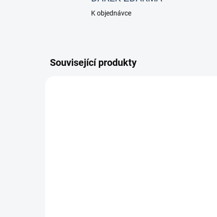
K objednávce
Související produkty
20043
SKLADEM
(2 KS)
BEST HEART FLAKES
BLUE DREAM