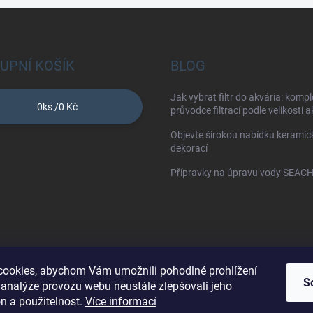
UPNÍ KOŠÍK
BLOG
Jak vybrat filtr do akvária: kompl
0
ks /
0 Kč
průvodce filtrací podle velikosti 
Objevte širokou nabídku keramic
dekorací
Přípravky na úpravu vody SEAC
ookies, abychom Vám umožnili pohodlné prohlížení
S
 analýze provozu webu neustále zlepšovali jeho
Obchodní podmínky
Ochrana osobních údajů
Kontakty
n a použitelnost.
Více informací