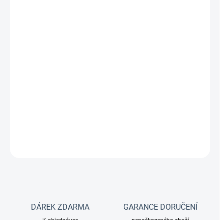
MOŽNOSTI
DORUČENÍ
Tato vnitřní čerpadla mají univerzální využití pro filtraci, pohyb
vody a půdní filtry. Jsou opatřena plynulou
regulací průtoku s možností prostorového směrování proudu
vody. Jednou z dalších možností správné
filtrace akvarijní vody je použití velké aktivní plochy polyuretanové
pěny (není součástí čerpadla),
která zajistí optimální mechanickou a biologickou filtraci akvarijní
vody.
DETAILNÍ INFORMACE
ZEPTAT SE
DÁREK ZDARMA
GARANCE DORUČENÍ