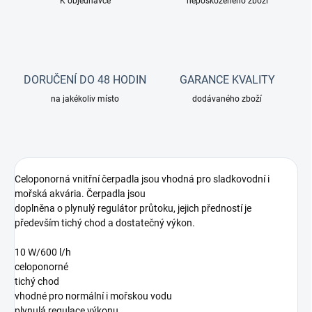
K objednávce
nepoškozeného zboží
DORUČENÍ DO 48 HODIN
GARANCE KVALITY
na jakékoliv místo
dodávaného zboží
Celoponorná vnitřní čerpadla jsou vhodná pro sladkovodní i
mořská akvária. Čerpadla jsou
doplněna o plynulý regulátor průtoku, jejich předností je
především tichý chod a dostatečný výkon.
10 W/600 l/h
celoponorné
tichý chod
vhodné pro normální i mořskou vodu
plynulá regulace výkonu