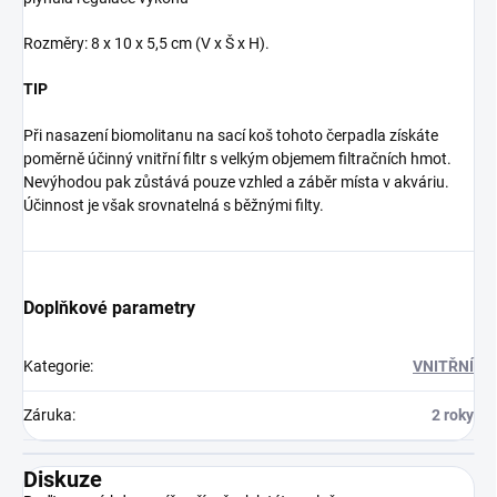
Rozměry: 8 x 10 x 5,5 cm (V x Š x H).
TIP
Při nasazení biomolitanu na sací koš tohoto čerpadla získáte
poměrně účinný vnitřní filtr s velkým objemem filtračních hmot.
Nevýhodou pak zůstává pouze vzhled a záběr místa v akváriu.
Účinnost je však srovnatelná s běžnými filty.
Doplňkové parametry
Kategorie
:
VNITŘNÍ
Záruka
:
2 roky
Diskuze