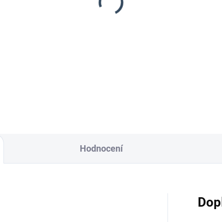
GRANULATE SOFT
ANULATE
455 Kč
SCUSFOOD
406,25 Kč bez DPH
179 Kč
159,82 Kč bez DPH
Detai
Detail
Hodnocení
Dop