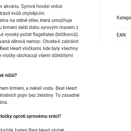
 akváriu. Syrové hovězí srdce
rávit kvůli chybějícím
Katego
tva na stěně střev, která umožňuje
 jsou krmeni delší dobu syrovým masem z
t vysoký počet flagellates (bičíkovců).
EAN
:
vaná děrová nemoc. Chcete-li zabránit
Best Heart vločkami, kde byly všechny
e vločky obohacují všemi důležitými
ně nižší?
ěhem krmení, a nekalí vodu. Best Heart
rodních pojiv bez želatiny. To zásadně
ária.
vločky oproti syrovému srdci?
každé, balení Best Heart vloček