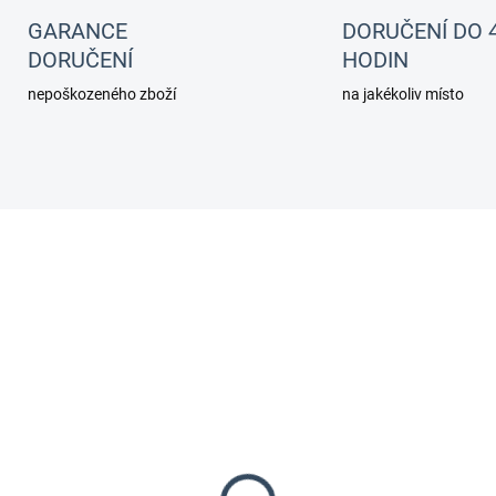
GARANCE
DORUČENÍ DO 
DORUČENÍ
HODIN
nepoškozeného zboží
na jakékoliv místo
20055
2
SKLADEM
NA D
(>5 KS)
ARTEMIE 50% XL
AND CHAMPION