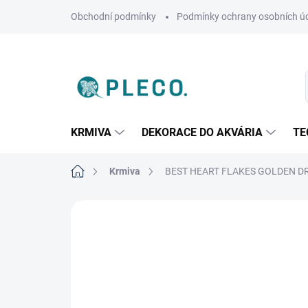
Přejít
Obchodní podmínky
Podmínky ochrany osobních ú
na
obsah
KRMIVA
DEKORACE DO AKVÁRIA
TE
Domů
Krmiva
BEST HEART FLAKES GOLDEN D
Neohodnoceno
Podrobnosti hodnoce