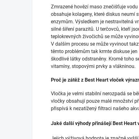
Zmrazené hovězí maso znečišťuje vodu v
obsahuje kolageny, které diskus neumí st
enzymům. Výsledkem je nestravitelná vrs
silné šíření parazitů. U terčovců, kteří
teplokrevných živočichů se může vyvinou
V dalším procesu se může vyvinout takz
těmto problémům tak krmte diskuse jen 
škodlivé látky odstraněny. Kromě toho s
vitamíny, stopovými prvky a vlákninou.
Proč je zátěž z Best Heart vloček výraz
Vločka je velmi stabilní nerozpadá se b
vločky obsahují pouze malé množství pří
přispívá k nezatížený filtraci našeho akv
Jaké další výhody přinášejí Best Heart 
Jejich výživová hodnota je značně vyšší 