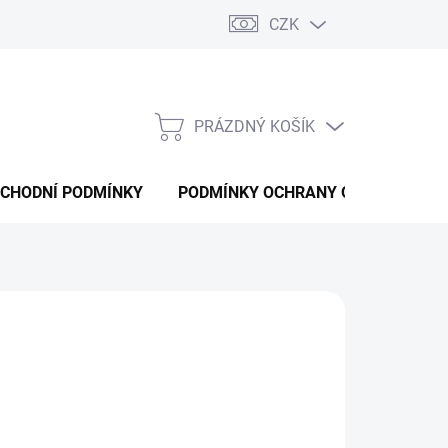
CZK
PRÁZDNÝ KOŠÍK
NÁKUPNÍ
KOŠÍK
CHODNÍ PODMÍNKY
PODMÍNKY OCHRANY OSOBNÍCH ÚD