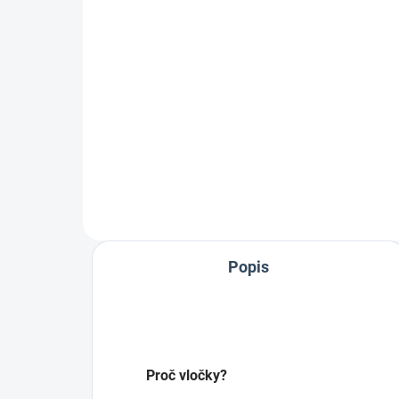
PODPORA/DESKA NA
GR
KLADENÍ JIKER PRO
DI
SKALÁRY/TERČOVCE
379 Kč
od
313,22 Kč bez DPH
od 
Detail
Popis
Proč vločky?