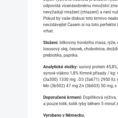
odpovídá vícenásobnému množství zmra
nevyžadují mražení (chlazení) a není nu
Pokud by vaše diskusi toto krmivo neakce
nevzdávejte! Časem si na toto perfektn
vrhat.
Složení:
bílkoviny hovězího masa, rýže, c
lososový olej, česnek, chobotnice, drožďo
prebiotika, paprika.
Analytické složky:
surový protein 45,8%,
syrové vlákno 1,8% Krmné přísady / kg: 
(3a300) 1330 mg , D3 (3a671) 2950 IU; s
Mn (3b502) 47 mg Zn (3b603) 50 mg; s 
Doporučené krmení:
Doplňková výživa, 
a pouze tolik, kolik ryby během 5 minut
Vyrobeno v Německu.