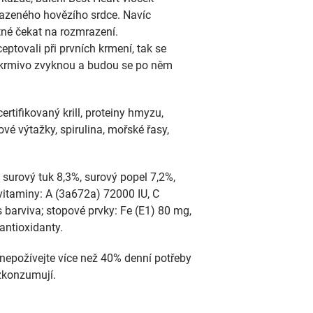
zeného hovězího srdce. Navíc
tné čekat na rozmrazení.
ptovali při prvních krmení, tak se
í krmivo zvyknou a budou se po něm
ertifikovaný krill, proteiny hmyzu,
vé výtažky, spirulina, mořské řasy,
 surový tuk 8,3%, surový popel 7,2%,
vitaminy: A (3a672a) 72000 IU, C
 barviva; stopové prvky: Fe (E1) 80 mg,
antioxidanty.
nepožívejte více než 40% denní potřeby
 zkonzumují.