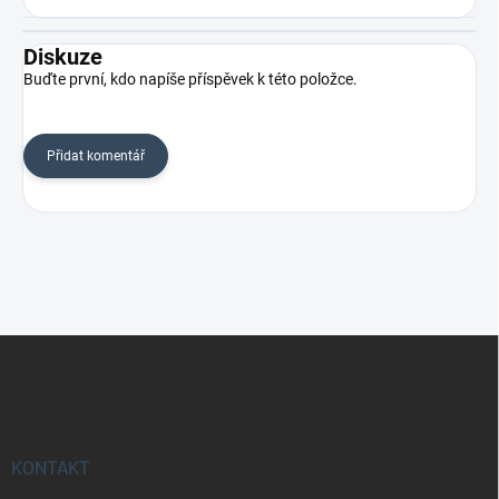
Diskuze
Buďte první, kdo napíše příspěvek k této položce.
Přidat komentář
Z
á
p
a
t
í
KONTAKT