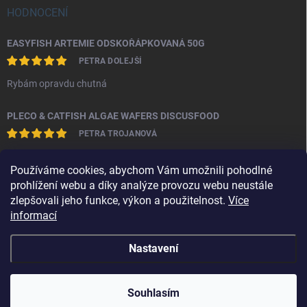
HODNOCENÍ
EASYFISH ARTEMIE ODSKOŘÁPKOVANÁ 50G
PETRA DOLEJŠÍ
Rybám opravdu chutná
PLECO & CATFISH ALGAE WAFERS DISCUSFOOD
PETRA TROJANOVÁ
S produktem jsem spokojena.Sumečkům evidentně chutná a nekalí
Používáme cookies, abychom Vám umožnili pohodlné
vodu.
prohlížení webu a díky analýze provozu webu neustále
zlepšovali jeho funkce, výkon a použitelnost.
Více
informací
Obchodní podmínky
Ochrana osobních údajů
Kontakty
Nastavení
Copyright 2026
PLECO
. Všechna práva vyhrazena.
Souhlasím