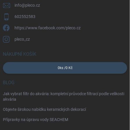
info
@
pleco.cz
602552583
https://www.facebook.com/pleco.cz
pleco_cz
NÁKUPNÍ KOŠÍK
0
ks /
0 Kč
BLOG
Jak vybrat filtr do akvária: kompletní průvodce filtrací podle velikosti
akvária
Objevte širokou nabídku keramických dekorací
Přípravky na úpravu vody SEACHEM