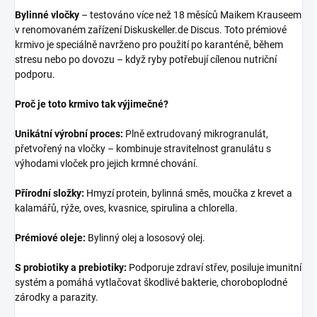
Bylinné vločky
– testováno více než 18 měsíců Maikem Krauseem
v renomovaném zařízení Diskuskeller.de Discus.
Toto prémiové
krmivo je speciálně navrženo pro použití po karanténě, během
stresu nebo po dovozu – když ryby potřebují cílenou nutriční
podporu.
Proč je toto krmivo tak výjimečné?
Unikátní výrobní proces:
Plně extrudovaný mikrogranulát,
přetvořený na vločky – kombinuje stravitelnost granulátu s
výhodami vloček pro jejich krmné chování.
Přírodní složky:
Hmyzí protein, bylinná směs, moučka z krevet a
kalamářů, rýže, oves, kvasnice, spirulina a chlorella.
Prémiové oleje:
Bylinný olej a lososový olej.
S probiotiky a prebiotiky:
Podporuje zdraví střev, posiluje imunitní
systém a pomáhá vytlačovat škodlivé bakterie, choroboplodné
zárodky a parazity.