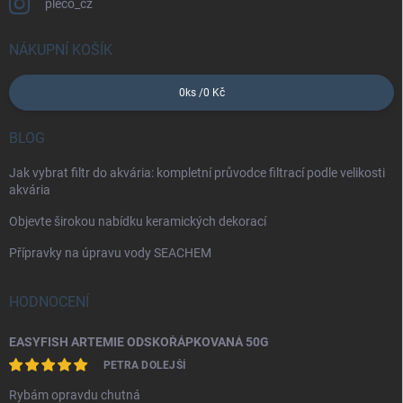
pleco_cz
NÁKUPNÍ KOŠÍK
0
ks /
0 Kč
BLOG
Jak vybrat filtr do akvária: kompletní průvodce filtrací podle velikosti
akvária
Objevte širokou nabídku keramických dekorací
Přípravky na úpravu vody SEACHEM
HODNOCENÍ
EASYFISH ARTEMIE ODSKOŘÁPKOVANÁ 50G
PETRA DOLEJŠÍ
Rybám opravdu chutná