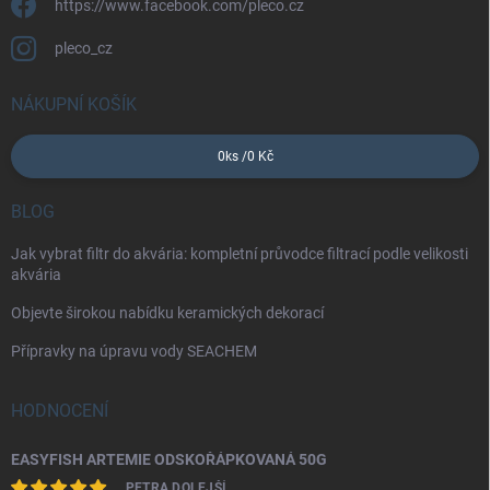
https://www.facebook.com/pleco.cz
pleco_cz
NÁKUPNÍ KOŠÍK
0
ks /
0 Kč
BLOG
Jak vybrat filtr do akvária: kompletní průvodce filtrací podle velikosti
akvária
Objevte širokou nabídku keramických dekorací
Přípravky na úpravu vody SEACHEM
HODNOCENÍ
EASYFISH ARTEMIE ODSKOŘÁPKOVANÁ 50G
PETRA DOLEJŠÍ