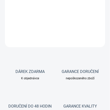
−
+
Přidat do košíku
Náhradní molitanová vložka do akvarijního filtru.
DETAILNÍ INFORMACE
ZEPTAT SE
DÁREK ZDARMA
GARANCE DORUČENÍ
K objednávce
nepoškozeného zboží
DORUČENÍ DO 48 HODIN
GARANCE KVALITY