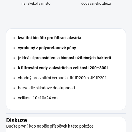
na jakékoliv místo
dodávaného zboží
kvalitní bio filtr pro filtraci akvária
vyrobený z polyuretanové pěny
je ideální
pro osídlení a činnost užitečných bakterií
k filtrování vody v akváriích o velikosti 200–300 l
vhodný pro vnitřní čerpadla JK-IP200 a JK-IP201
barva dle skladové dostupnosti
velikost 10×10×24 cm
Diskuze
Buďte první, kdo napíše příspěvek k této položce.