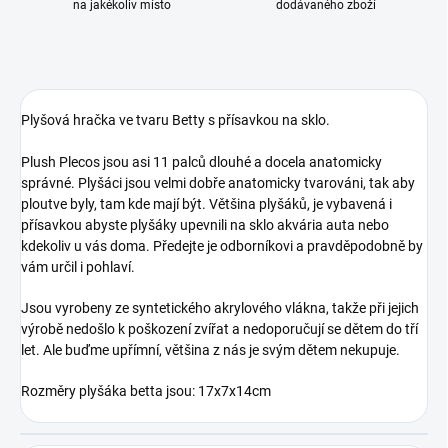
na jakékoliv místo
dodávaného zboží
Plyšová hračka ve tvaru Betty s přísavkou na sklo.
Plush Plecos jsou asi 11 palců dlouhé a docela anatomicky
správné. Plyšáci jsou velmi dobře anatomicky tvarováni, tak aby
ploutve byly, tam kde mají být. Většina plyšáků, je vybavená i
přísavkou abyste plyšáky upevnili na sklo akvária auta nebo
kdekoliv u vás doma. Předejte je odborníkovi a pravděpodobně by
vám určil i pohlaví.
Jsou vyrobeny ze syntetického akrylového vlákna, takže při jejich
výrobě nedošlo k poškození zvířat a nedoporučují se dětem do tří
let. Ale buďme upřímní, většina z nás je svým dětem nekupuje.
Rozměry plyšáka betta jsou: 17x7x14cm