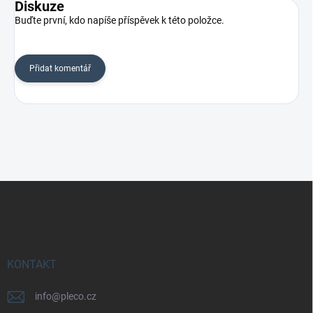
Diskuze
Buďte první, kdo napíše příspěvek k této položce.
Přidat komentář
Z
á
p
a
t
í
KONTAKT
info
@
pleco.cz