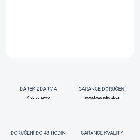
Plyšáci Green Pleco jsou výborné jako dárkový předmět pro
všechny akvaristy!
DETAILNÍ INFORMACE
ZEPTAT SE
DÁREK ZDARMA
GARANCE DORUČENÍ
K objednávce
nepoškozeného zboží
DORUČENÍ DO 48 HODIN
GARANCE KVALITY