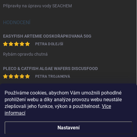
Přípravky na úpravu vody SEACHEM
HODNOCENÍ
EASYFISH ARTEMIE ODSKOŘÁPKOVANÁ 50G
PETRA DOLEJŠÍ
Rybám opravdu chutná
PLECO & CATFISH ALGAE WAFERS DISCUSFOOD
PETRA TROJANOVÁ
S produktem jsem spokojena.Sumečkům evidentně chutná a nekalí
Používáme cookies, abychom Vám umožnili pohodlné
vodu.
prohlížení webu a díky analýze provozu webu neustále
zlepšovali jeho funkce, výkon a použitelnost.
Více
informací
Obchodní podmínky
Ochrana osobních údajů
Kontakty
Nastavení