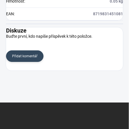
Hmotnost
:
0.05 kg
EAN
:
8719831451081
Diskuze
Buďte první, kdo napíše příspěvek k této položce.
Přidat komentář
Z
á
p
a