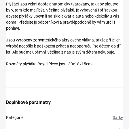
Plyšáci jsou velmi dobře anatomicky tvarovány, tak aby ploutve
byly, tam kde mají být. Většina plyšáků, je vybavená i přísavkou
abyste plyšáky upevnili na sklo akvária auta nebo kdekoliv u vás
doma. Předejte je odborníkovi a pravděpodobně by vám určil i
pohlaví.
Jsou vyrobeny ze syntetického akrylového vlákna, takže při jejich
výrobě nedošlo k poškození zvířat a nedoporučují se dětem do tří
let. Ale buďme upřímní, většina z nás je svým dětem nekupuje.
Rozměry plyšáka Royal Pleco jsou: 30x18x15cm
Doplňkové parametry
Kategorie
:
Dárky