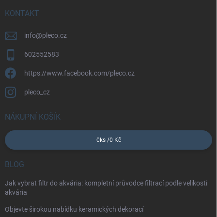
t
í
KONTAKT
info
@
pleco.cz
602552583
https://www.facebook.com/pleco.cz
pleco_cz
NÁKUPNÍ KOŠÍK
0
ks /
0 Kč
BLOG
Jak vybrat filtr do akvária: kompletní průvodce filtrací podle velikosti
akvária
Objevte širokou nabídku keramických dekorací