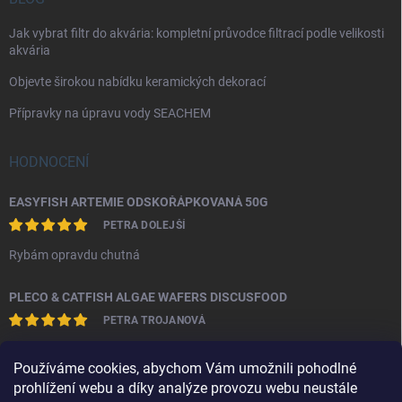
Jak vybrat filtr do akvária: kompletní průvodce filtrací podle velikosti
akvária
Objevte širokou nabídku keramických dekorací
Přípravky na úpravu vody SEACHEM
HODNOCENÍ
EASYFISH ARTEMIE ODSKOŘÁPKOVANÁ 50G
PETRA DOLEJŠÍ
Rybám opravdu chutná
PLECO & CATFISH ALGAE WAFERS DISCUSFOOD
PETRA TROJANOVÁ
S produktem jsem spokojena.Sumečkům evidentně chutná a nekalí
Používáme cookies, abychom Vám umožnili pohodlné
vodu.
prohlížení webu a díky analýze provozu webu neustále