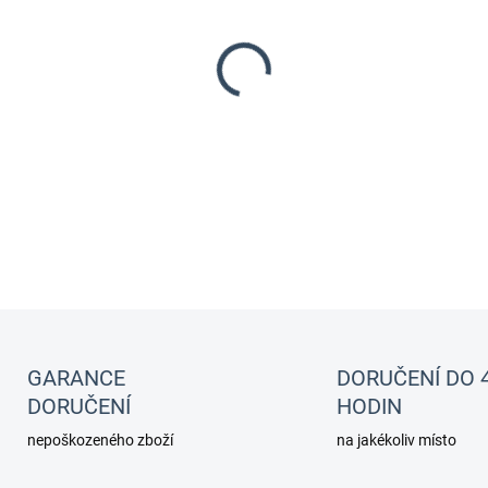
−
+
Kondicionér pro Betty
"Rychle upraví vodovodní vod
DETAILNÍ INFORMACE
GARANCE
DORUČENÍ DO 
DORUČENÍ
HODIN
nepoškozeného zboží
na jakékoliv místo