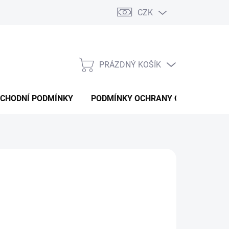
CZK
PRÁZDNÝ KOŠÍK
NÁKUPNÍ
KOŠÍK
CHODNÍ PODMÍNKY
PODMÍNKY OCHRANY OSOBNÍCH ÚD
026
MOŽNOSTI DORUČENÍ