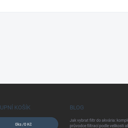
UPNÍ KOŠÍK
BLOG
Jak vybrat filtr do akvária: kompl
0
ks /
0 Kč
průvodce filtrací podle velikosti 