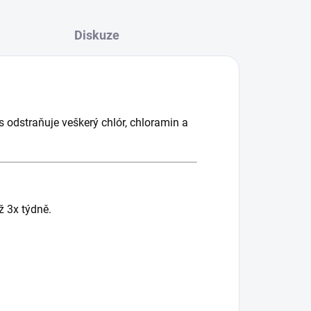
Diskuze
cs odstraňuje veškerý chlór, chloramin a
ž 3x týdně.