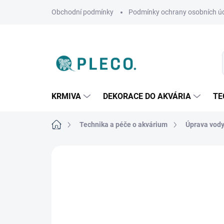
Přejít
Obchodní podmínky
Podmínky ochrany osobních ú
na
obsah
KRMIVA
DEKORACE DO AKVÁRIA
TE
Domů
Technika a péče o akvárium
Úprava vody
Neohodnoceno
Podrobnosti hodnoce