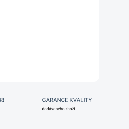
Přidat do košíku
u na ideální pro chov bojovnic"
ZEPTAT SE
48
GARANCE KVALITY
dodávaného zboží