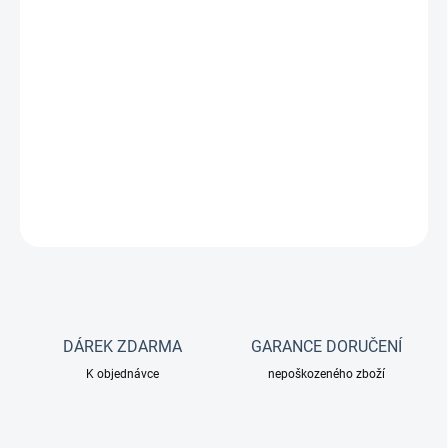
akvarijních rostlin.
Toto hnojivo neobsahuje dusičnany a fosforečnany. Pokud Vaše
akvárium trpí nedostatkem dusičnanů a fosforečnanů z důvodu
nedostatku ryb, doporučujeme samostatné přihnojování
hnojivem, které obsahuje pouze dusičnany a fosforečnany.
DETAILNÍ INFORMACE
ZEPTAT SE
DÁREK ZDARMA
GARANCE DORUČENÍ
K objednávce
nepoškozeného zboží