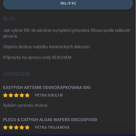
0
ks /
0 Kč
BLOG
Jak vybrat filtr do akvária: kompletní průvodce filtrací podle velikosti
akvária
Objevte širokou nabídku keramických dekorací
Přípravky na úpravu vody SEACHEM
HODNOCENÍ
EASYFISH ARTEMIE ODSKOŘÁPKOVANÁ 50G
PETRA DOLEJŠÍ
Rybám opravdu chutná
PLECO & CATFISH ALGAE WAFERS DISCUSFOOD
PETRA TROJANOVÁ