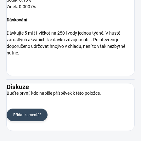
Sodík: 0.13%
Zinek: 0.0007%
Dávkování
Dávkujte 5 ml (1 víčko) na 250 l vody jednou týdně. V hustě
zarostlých akváriích lze dávku zdvojnásobit. Po otevření je
doporučeno udržovat hnojivo v chladu, není to však nezbytně
nutné.
Diskuze
Buďte první, kdo napíše příspěvek k této položce.
Přidat komentář