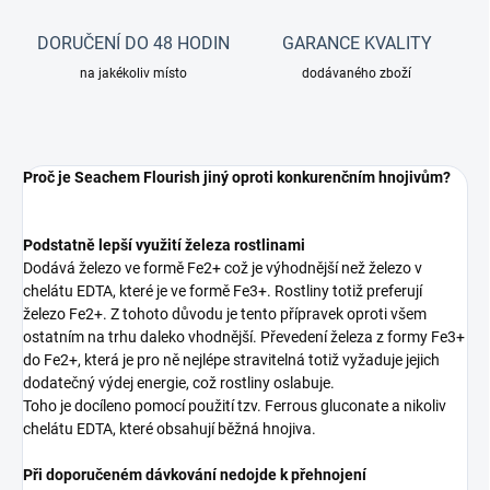
DORUČENÍ DO 48 HODIN
GARANCE KVALITY
na jakékoliv místo
dodávaného zboží
Proč je Seachem Flourish jiný oproti konkurenčním hnojivům?
Podstatně lepší využití železa rostlinami
Dodává železo ve formě Fe2+ což je výhodnější než železo v
chelátu EDTA, které je ve formě Fe3+. Rostliny totiž preferují
železo Fe2+. Z tohoto důvodu je tento přípravek oproti všem
ostatním na trhu daleko vhodnější. Převedení železa z formy Fe3+
do Fe2+, která je pro ně nejlépe stravitelná totiž vyžaduje jejich
dodatečný výdej energie, což rostliny oslabuje.
Toho je docíleno pomocí použití tzv. Ferrous gluconate a nikoliv
chelátu EDTA, které obsahují běžná hnojiva.
Při doporučeném dávkování nedojde k přehnojení