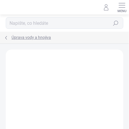
Přejít
na
obsah
Hledat
Úprava vody a hnojiva
Podrobnosti hodnocení
Neohodnoceno
ZNAČKA:
SEACHEM