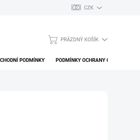
CZK
PRÁZDNÝ KOŠÍK
NÁKUPNÍ
KOŠÍK
CHODNÍ PODMÍNKY
PODMÍNKY OCHRANY OSOBNÍCH ÚD
NÉ