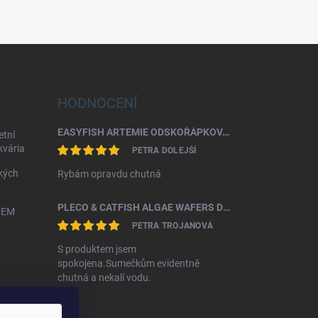
HODNOCENÍ
EASYFISH ARTEMIE ODSKOŘÁPKOVANÁ 50G
etní
akvária
PETRA DOLEJŠÍ
kých
Rybám opravdu chutná
PLECO & CATFISH ALGAE WAFERS DISCUSFOOD
HEM
PETRA TROJANOVÁ
S produktem jsem
spokojena.Sumečkům evidentně
chutná a nekalí vodu.