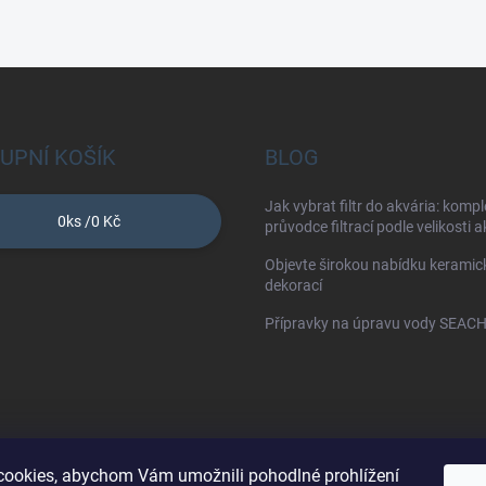
UPNÍ KOŠÍK
BLOG
Jak vybrat filtr do akvária: kompl
0
ks /
0 Kč
průvodce filtrací podle velikosti 
Objevte širokou nabídku keramic
dekorací
Přípravky na úpravu vody SEAC
ookies, abychom Vám umožnili pohodlné prohlížení