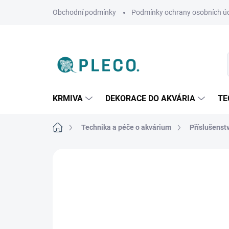
Přejít
Obchodní podmínky
Podmínky ochrany osobních ú
na
obsah
KRMIVA
DEKORACE DO AKVÁRIA
TE
Domů
Technika a péče o akvárium
Příslušenstv
Neohodnoceno
Podrobnosti hodnoce