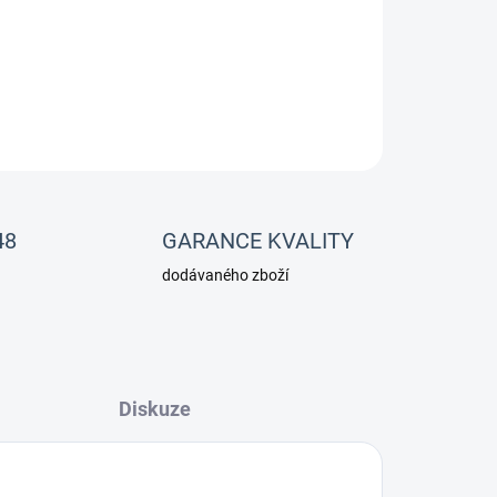
ě dokáže slepit kůži, či oči, držte proto mimo
aktu s očima, či kůží oplachujte pod vodou 5-10
ZEPTAT SE
48
GARANCE KVALITY
dodávaného zboží
Diskuze