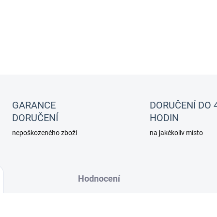
Pozor: Cyanoacrylate, okamžit
dosaha dětí a v případě kont
minut.
GARANCE
DORUČENÍ DO 
DORUČENÍ
HODIN
nepoškozeného zboží
na jakékoliv místo
Hodnocení