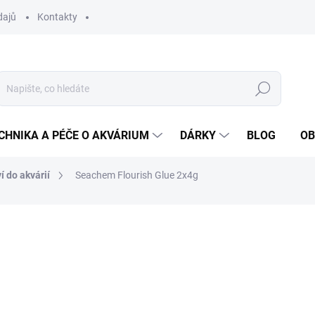
dajů
Kontakty
Hledat
CHNIKA A PÉČE O AKVÁRIUM
DÁRKY
BLOG
OB
í do akvárií
Seachem Flourish Glue 2x4g
ní
212 Kč
175,21 Kč bez DPH
Měrná
MOMENTÁLNĚ NEDOSTUP
cena:
MOŽNOSTI DORUČENÍ