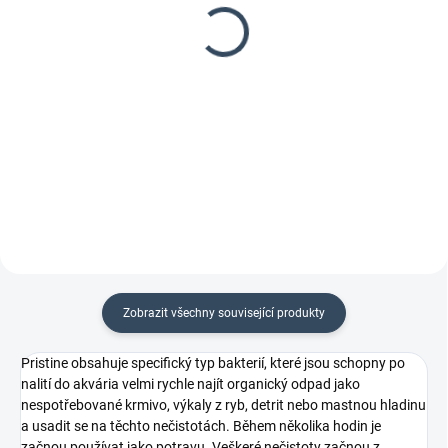
Tropica Carbon Nutrition
Tropica Carbon Nutrition
750 ml (kapalné CO2)
300 ml (kapalné CO2)
499 Kč
259 Kč
412,40 Kč bez DPH
214,05 Kč bez DPH
−
+
−
+
Do košíku
Do košíku
Zobrazit všechny související produkty
Pristine obsahuje specifický typ bakterií, které jsou schopny po
nalití do akvária velmi rychle najít organický odpad jako
nespotřebované krmivo, výkaly z ryb, detrit nebo mastnou hladinu
a usadit se na těchto nečistotách. Během několika hodin je
začnou používat jako potravu. Veškeré nečistoty začnou z