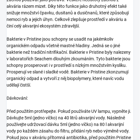
akvária rázem mizet. Díky této funkce jako druhotný efekt také
snižuje množství čpavku, dusitanů a dusičnanů, které způsobují
nemoci ryb a jejich úhyn. Celkově zlepšuje prostředí v akváriu a
činí celý akvarijní ekosystém zdravější.
Bakterie v Pristine jsou schopny se usadit na jakémkoliv
organickém odpadu včetně mastné hladiny. Jedná se o jiné
bakterie než tradiční nitrifikační. Bakterie v Pristine byly nalezeny
v laboratořích Seachem dlouhým zkoumáním. Tyto bakterie jsou
schopny prosperovat i v prostředí s nízkým množstvím kyslíku.
Prosperují ve slané i sladké vodě. Bakterie v Pristine zkonzumují
organický odpad a vytvoří z něj biopolymery, které navíc vodu
udělají čistší.
Dávkování:
Před použitím protřepejte. Pokud používáte UV lampu, vypněte ji.
Dávkujte 5ml (jedno víčko) na 40 litrů akvarijní vody. Následně
používejte udržovací dávku 5ml (jedno víčko) na 80 l akvarijní
vody po každém zásahu do filtru, přidání ryb nebo výměně vody.
Pokud jsou v akváriu přítomná antibiotika, před použitím Pristine