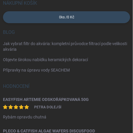
NÁKUPNÍ KOŠÍK
0
ks /
0 Kč
BLOG
Jak vybrat filtr do akvária: kompletní průvodce filtrací podle velikosti
akvária
Objevte širokou nabídku keramických dekorací
Přípravky na úpravu vody SEACHEM
HODNOCENÍ
EASYFISH ARTEMIE ODSKOŘÁPKOVANÁ 50G
PETRA DOLEJŠÍ
Rybám opravdu chutná
PLECO & CATFISH ALGAE WAFERS DISCUSFOOD