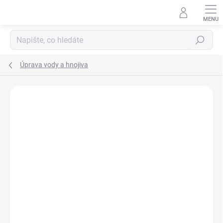
Přejít
na
obsah
Hledat
Úprava vody a hnojiva
Podrobnosti hodnocení
Neohodnoceno