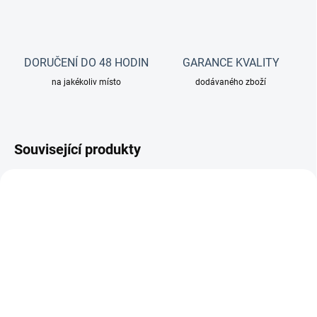
DORUČENÍ DO 48 HODIN
GARANCE KVALITY
na jakékoliv místo
dodávaného zboží
Související produkty
1765
4649
SKLADEM
SKLADEM
(1 KS)
(3 KS)