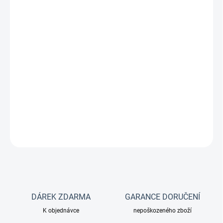
likviduje mastnou hladinu a odpad z ryb
odstraňuje výkaly z ryb a nespotřebovanou potravu
zlepšuje čistotu vody
pro sladkovodní a mořská akvária
DETAILNÍ INFORMACE
ZEPTAT SE
DÁREK ZDARMA
GARANCE DORUČENÍ
K objednávce
nepoškozeného zboží