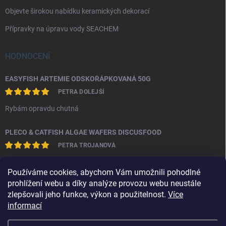
Objevte širokou nabídku keramických dekorací
Přípravky na úpravu vody SEACHEM
HODNOCENÍ
EASYFISH ARTEMIE ODSKOŘÁPKOVANÁ 50G
PETRA DOLEJŠÍ
Rybám opravdu chutná
PLECO & CATFISH ALGAE WAFERS DISCUSFOOD
PETRA TROJANOVÁ
S produktem jsem spokojena.Sumečkům evidentně chutná a nekalí
Používáme cookies, abychom Vám umožnili pohodlné
vodu.
prohlížení webu a díky analýze provozu webu neustále
zlepšovali jeho funkce, výkon a použitelnost.
Více
informací
Obchodní podmínky
Ochrana osobních údajů
Kontakty