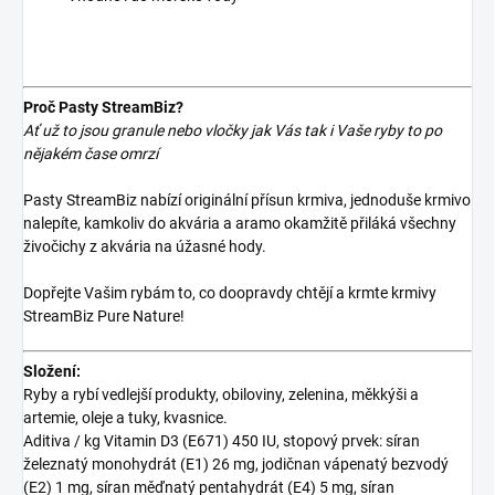
Proč Pasty StreamBiz?
Ať už to jsou granule nebo vločky jak Vás tak i Vaše ryby to po
nějakém čase omrzí
Pasty StreamBiz nabízí originální přísun krmiva, jednoduše krmivo
nalepíte, kamkoliv do akvária a aramo okamžitě přiláká všechny
živočichy z akvária na úžasné hody.
Dopřejte Vašim rybám to, co doopravdy chtějí a krmte krmivy
StreamBiz Pure Nature!
Složení:
Ryby a rybí vedlejší produkty, obiloviny, zelenina, měkkýši a
artemie, oleje a tuky, kvasnice.
Aditiva / kg Vitamin D3 (E671) 450 IU, stopový prvek: síran
železnatý monohydrát (E1) 26 mg, jodičnan vápenatý bezvodý
(E2) 1 mg, síran měďnatý pentahydrát (E4) 5 mg, síran