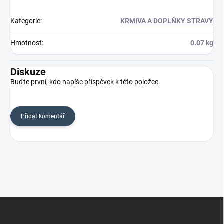
Kategorie
:
KRMIVA A DOPLŇKY STRAVY
Hmotnost
:
0.07 kg
Diskuze
Buďte první, kdo napíše příspěvek k této položce.
Přidat komentář
Z
á
p