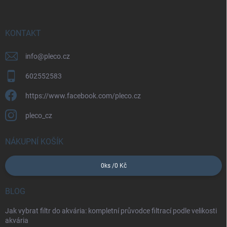
a
t
í
KONTAKT
info
@
pleco.cz
602552583
https://www.facebook.com/pleco.cz
pleco_cz
NÁKUPNÍ KOŠÍK
0
ks /
0 Kč
BLOG
Jak vybrat filtr do akvária: kompletní průvodce filtrací podle velikosti
akvária