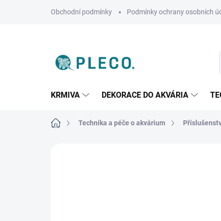
Přejít
Obchodní podmínky
Podmínky ochrany osobních ú
na
obsah
KRMIVA
DEKORACE DO AKVÁRIA
TE
Domů
Technika a péče o akvárium
Příslušenstv
Neohodnoceno
Podrobnosti hodnoce