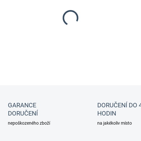
MŮŽEME DORUČIT DO:
11.8.2
−
+
Teploměr skleněný úzký . Tepl
Obsah balení: Teploměr skle
GARANCE
DORUČENÍ DO 
DORUČENÍ
HODIN
nepoškozeného zboží
na jakékoliv místo