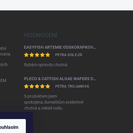
HODNOCENÍ
EASYFISH ARTEMIE ODSKOŘÁPKOVANÁ 50G
etní
akvária
PETRA DOLEJŠÍ
kých
Rybám opravdu chutná
PLECO & CATFISH ALGAE WAFERS DISCUSFOOD
HEM
PETRA TROJANOVÁ
S produktem jsem
spokojena.Sumečkům evidentně
chutná a nekalí vodu.
ouhlasím