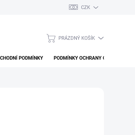
CZK
PRÁZDNÝ KOŠÍK
NÁKUPNÍ
KOŠÍK
CHODNÍ PODMÍNKY
PODMÍNKY OCHRANY OSOBNÍCH ÚD