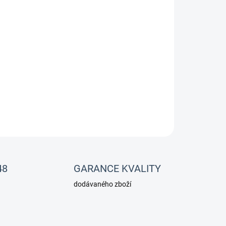
026
MOŽNOSTI DORUČENÍ
Přidat do košíku
otní rozsah 0 - 50 st. C
něný 1ks
ZEPTAT SE
48
GARANCE KVALITY
dodávaného zboží