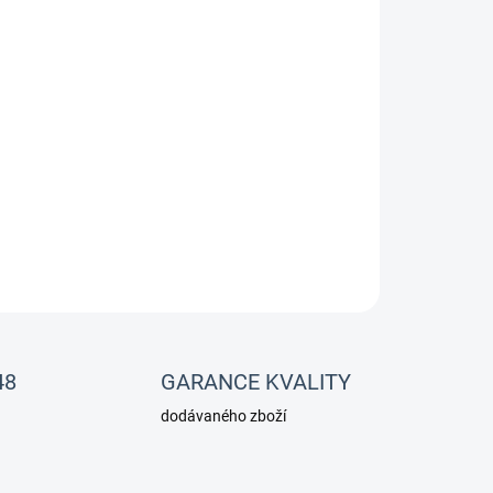
Přidat do košíku
ustě zarostlá akvária s malým počtem ryb
o akvária s plynným dávkování CO2 a silným
ZEPTAT SE
48
GARANCE KVALITY
dodávaného zboží