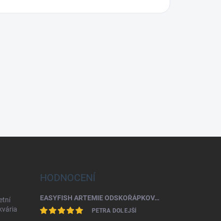
HODNOCENÍ
EASYFISH ARTEMIE ODSKOŘÁPKOVANÁ 50G
etní
akvária
PETRA DOLEJŠÍ