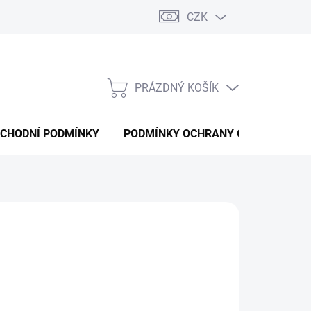
CZK
PRÁZDNÝ KOŠÍK
NÁKUPNÍ
KOŠÍK
CHODNÍ PODMÍNKY
PODMÍNKY OCHRANY OSOBNÍCH ÚD
026
MOŽNOSTI DORUČENÍ