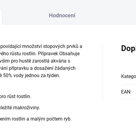
Hodnocení
odpovídající množství stopových prvků a
Dop
ého růstu rostlin. Přípravek Obsahuje
evším pro hustě zarostlá akvária s
ání přípravku a dosažení žádaných
ě 50% vody jednou za týden.
Katego
EAN
:
o růst rostlin.
ůležité makroživiny.
ením rostlin a malým počtem ryb.