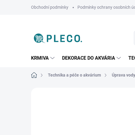
Přejít
Obchodní podmínky
Podmínky ochrany osobních ú
na
obsah
KRMIVA
DEKORACE DO AKVÁRIA
TE
Domů
Technika a péče o akvárium
Úprava vody
Neohodnoceno
Podrobnosti hodnoce