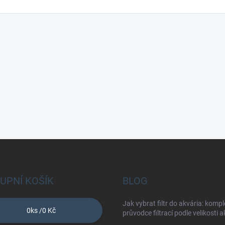
UPNÍ KOŠÍK
BLOG
Jak vybrat filtr do akvária: kompl
0
ks /
0 Kč
průvodce filtrací podle velikosti 