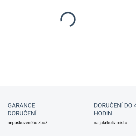
−
+
Profesionální hnojivo pro h
"Doporučujeme především pr
osvětlením"
DETAILNÍ INFORMACE
GARANCE
DORUČENÍ DO 
DORUČENÍ
HODIN
nepoškozeného zboží
na jakékoliv místo