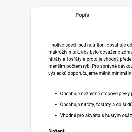
Popis
Hnojivo specilised nutrition, obsahuje 
makroživin tak, aby bylo dosaženo zdrav
nitráty a fosfáty a proto je vhodný před
menším počtem ryb. Pro správné dávkov
výsledků doporučujeme měnit minimáln
Obsahuje nezbytné stopové prvky pr
Obsahuje nitráty, fosfáty a další d
Vhodné pro akvária s hustým osáz
Složení: