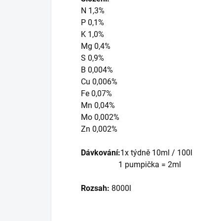
N 1,3%
P 0,1%
K 1,0%
Mg 0,4%
S 0,9%
B 0,004%
Cu 0,006%
Fe 0,07%
Mn 0,04%
Mo 0,002%
Zn 0,002%
Dávkování:
1x týdně 10ml / 100l
1 pumpička = 2ml
Rozsah:
8000l